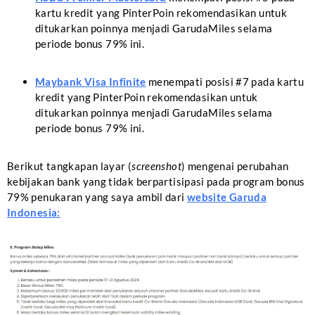
kartu kredit yang PinterPoin rekomendasikan untuk
ditukarkan poinnya menjadi GarudaMiles selama
periode bonus 79% ini.
Maybank Visa Infinite
menempati posisi #7 pada kartu
kredit yang PinterPoin rekomendasikan untuk
ditukarkan poinnya menjadi GarudaMiles selama
periode bonus 79% ini.
Berikut tangkapan layar (
screenshot
) mengenai perubahan
kebijakan bank yang tidak berpartisipasi pada program bonus
79% penukaran yang saya ambil dari
website Garuda
Indonesia: