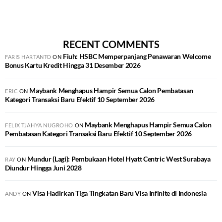
RECENT COMMENTS
Fiuh: HSBC Memperpanjang Penawaran Welcome
FARIS HARTANTO
ON
Bonus Kartu Kredit Hingga 31 Desember 2026
Maybank Menghapus Hampir Semua Calon Pembatasan
ERIC
ON
Kategori Transaksi Baru Efektif 10 September 2026
Maybank Menghapus Hampir Semua Calon
FELIX TJAHYA NUGROHO
ON
Pembatasan Kategori Transaksi Baru Efektif 10 September 2026
Mundur (Lagi): Pembukaan Hotel Hyatt Centric West Surabaya
RAY
ON
Diundur Hingga Juni 2028
Visa Hadirkan Tiga Tingkatan Baru Visa Infinite di Indonesia
ANDY
ON