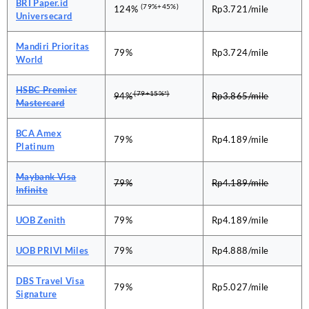
BRI Paper.id
(79%+45%)
124%
Rp3.721/mile
Universecard
Mandiri Prioritas
79%
Rp3.724/mile
World
HSBC Premier
(79+15%*)
94%
Rp3.865/mile
Mastercard
BCA Amex
79%
Rp4.189/mile
Platinum
Maybank Visa
79%
Rp4.189/mile
Infinite
UOB Zenith
79%
Rp4.189/mile
UOB PRIVI Miles
79%
Rp4.888/mile
DBS Travel Visa
79%
Rp5.027/mile
Signature