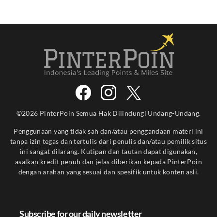
©2026 PinterPoin Semua Hak Dilindungi Undang-Undang.
Penggunaan yang tidak sah dan/atau penggandaan materi ini
tanpa izin tegas dan tertulis dari penulis dan/atau pemilik situs
ini sangat dilarang. Kutipan dan tautan dapat digunakan,
asalkan kredit penuh dan jelas diberikan kepada PinterPoin
dengan arahan yang sesuai dan spesifik untuk konten asli.
Subscribe for our daily newsletter