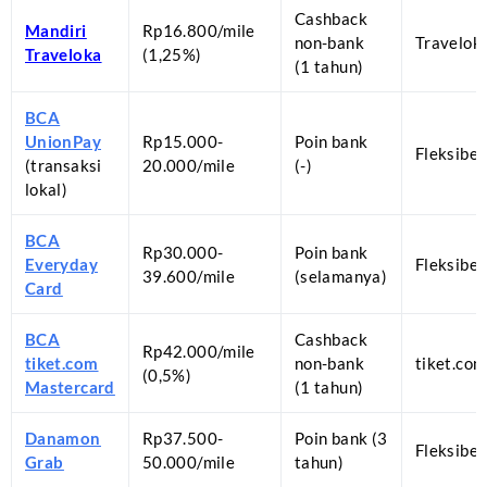
Cashback
Mandiri
Rp16.800/mile
non-bank
Travelok
Traveloka
(1,25%)
(1 tahun)
BCA
UnionPay
Rp15.000-
Poin bank
Fleksibel
(transaksi
20.000/mile
(-)
lokal)
BCA
Rp30.000-
Poin bank
Everyday
Fleksibel
39.600/mile
(selamanya)
Card
BCA
Cashback
Rp42.000/mile
tiket.com
non-bank
tiket.com
(0,5%)
Mastercard
(1 tahun)
Danamon
Rp37.500-
Poin bank (3
Fleksibel
Grab
50.000/mile
tahun)