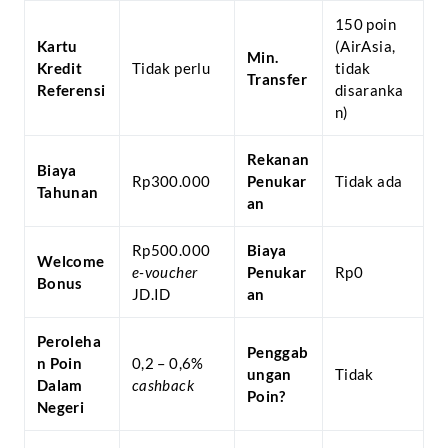
150 poin
Kartu
(AirAsia,
Min.
Kredit
Tidak perlu
tidak
Transfer
Referensi
disaranka
n)
Rekanan
Biaya
Rp300.000
Penukar
Tidak ada
Tahunan
an
Rp500.000
Biaya
Welcome
e-voucher
Penukar
Rp0
Bonus
JD.ID
an
Peroleha
Penggab
n Poin
0,2 – 0,6%
ungan
Tidak
Dalam
cashback
Poin?
Negeri