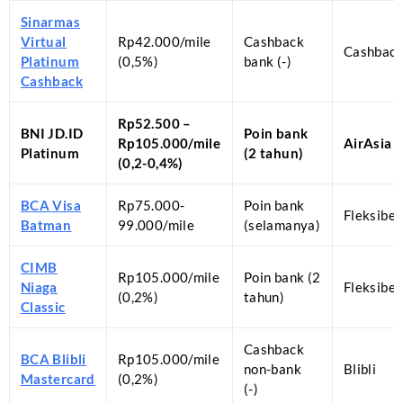
Sinarmas
Virtual
Rp42.000/mile
Cashback
Cashbac
Platinum
(0,5%)
bank (-)
Cashback
Rp52.500 –
BNI JD.ID
Poin bank
Rp105.000/mile
AirAsia 
Platinum
(2 tahun)
(0,2-0,4%)
BCA Visa
Rp75.000-
Poin bank
Fleksibel
Batman
99.000/mile
(selamanya)
CIMB
Rp105.000/mile
Poin bank (2
Niaga
Fleksibel
(0,2%)
tahun)
Classic
Cashback
BCA Blibli
Rp105.000/mile
non-bank
Blibli
Mastercard
(0,2%)
(-)