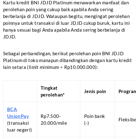
Kartu kredit BNI JD.ID Platinum menawarkan manfaat dan
perolehan poin yang cukup baik apabila Anda sering
berbelanja di JD.ID. Walaupun begitu, mengingat perolehan
poinnya untuk transaksi di luar JD.ID cukup buruk, kartu ini
hanya sesuai bagi Anda apabila Anda sering berbelanja di
JD.ID.
Sebagai perbandingan, berikut perolehan poin BNI JD.ID
Platinum di toko manapun dibandingkan dengan kartu kredit
lain setara (limit minimum < Rp10.000.000):
Tingkat
Jenis poin
Program
perolehan*
BCA
UnionPay
Rp7.500-
Poin bank
Fleksibel
(transaksi
20.000/mile
(-)
luar negeri)