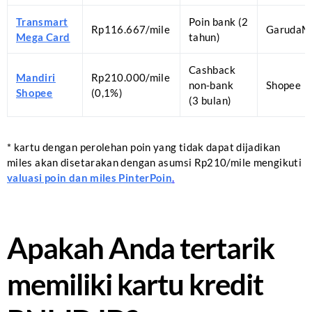
Transmart
Poin bank (2
Rp116.667/mile
GarudaMi
Mega Card
tahun)
Cashback
Mandiri
Rp210.000/mile
non-bank
Shopee
Shopee
(0,1%)
(3 bulan)
* kartu dengan perolehan poin yang tidak dapat dijadikan
miles akan disetarakan dengan asumsi Rp210/mile mengikuti
valuasi poin dan miles PinterPoin
.
Apakah Anda tertarik
memiliki kartu kredit