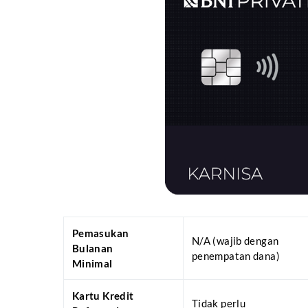
Pemasukan
N/A (wajib dengan
Bulanan
penempatan dana)
Minimal
Kartu Kredit
Tidak perlu