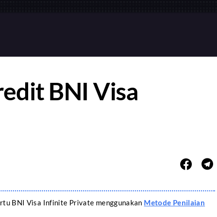
edit BNI Visa
artu BNI Visa Infinite Private menggunakan
Metode Penilaian