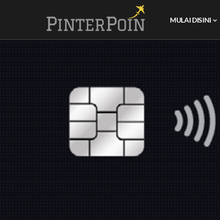
MULAI DISINI