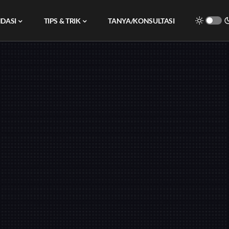
DASI
TIPS & TRIK
TANYA/KONSULTASI