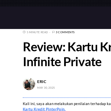
5 MINUTE READ
3 COMMENTS
Review: Kartu Kr
Infinite Private
ERIC
MAY 30, 2025
Kali ini, saya akan melakukan penilaian terhadap k
Kartu Kredit PinterPoin.