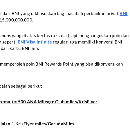
al dari BNI yang dikhususkan bagi nasabah perbankan privat
BNI
15.000.000.000.
bonus
yang di atas kertas raksasa (tapi menghanguskan poin dan
n seperti
BNI Visa Infinite
regular juga memiliki konversi BNI
dari kartu BNI lain.
n memperoleh poin BNI Rewards Point yang bisa dikonversikan
alah sebagai berikut:
normal) = 500 ANA Mileage Club miles/KrisFlyer
sial) = 1 KrisFlyer miles/GarudaMiles