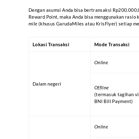
Dengan asumsi Anda bisa bertransaksi Rp200.000.
Reward Point, maka Anda bisa menggunakan rasio k
mile
(khusus GarudaMiles atau KrisFlyer) setiap me
Lokasi Transaksi
Mode Transaksi
Online
Dalam negeri
Offline
(termasuk tagihan v
BNI Bill Payment)
Online