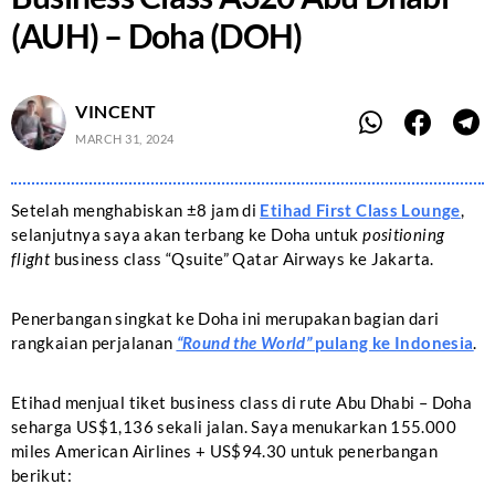
(AUH) – Doha (DOH)
VINCENT
MARCH 31, 2024
Setelah menghabiskan ±8 jam di
Etihad First Class Lounge
,
selanjutnya saya akan terbang ke Doha untuk
positioning
flight
business class “Qsuite” Qatar Airways ke Jakarta.
Penerbangan singkat ke Doha ini merupakan bagian dari
rangkaian perjalanan
“Round the World”
pulang ke Indonesia
.
Etihad menjual tiket business class di rute Abu Dhabi – Doha
seharga US$1,136 sekali jalan. Saya menukarkan 155.000
miles American Airlines + US$94.30 untuk penerbangan
berikut: