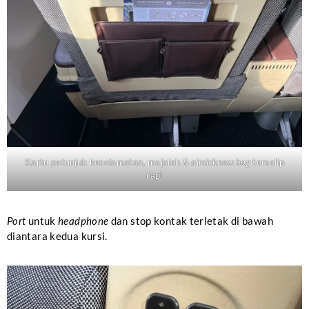
Kartu petunjuk keselamatan, majalah &
airsickness bag
terselip
rapi
Port
untuk
headphone
dan stop kontak terletak di bawah
diantara kedua kursi.