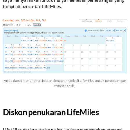
tampil di pencarian LifeMiles.
Anda dapat menghemat jutaan dengan membeli LifeMiles untuk penerbangan
transatlantik.
Diskon penukaran LifeMiles
LifeMiles dari waktu ke waktu kadang mengadakan promosi