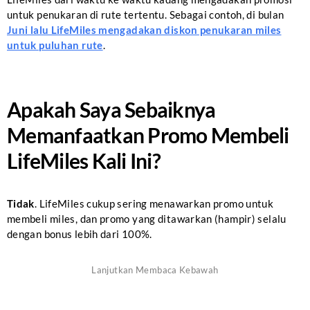
untuk penukaran di rute tertentu. Sebagai contoh, di bulan
Juni lalu LifeMiles mengadakan diskon penukaran miles
untuk puluhan rute
.
Apakah Saya Sebaiknya
Memanfaatkan Promo Membeli
LifeMiles Kali Ini?
Tidak
. LifeMiles cukup sering menawarkan promo untuk
membeli miles, dan promo yang ditawarkan (hampir) selalu
dengan bonus lebih dari 100%.