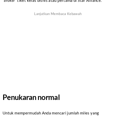
“
broker
” tiket kelas bisnis atau pertama di Star Alliance.
Penukaran normal
Untuk mempermudah Anda mencari jumlah miles yang