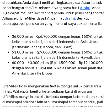
dibutuhkan, Anda dapat melihat ringkasan
award chart
untuk
penerbangan dari/ke Indonesia yang saya buat
di sini
. Anda
juga dapat melihat
award chart
penuh untuk penerbangan Star
Alliance di LifeMiles dapat Anda lihat
di sini
. Berikut
beberapa opsi penukaran yang menurut saya cukup menarik:
36.000 miles (Rp6.900.000 dengan bonus 150%) untuk
kelas bisnis sekali jalan dari Indonesia ke Asia Utara
(termasuk Jepang, Korea, dan Guam),
51.000 miles (Rp9.800.000 dengan bonus 150%) untuk
kelas bisnis sekali jalan dari Indonesia ke Hawaii, dan
60.000 – 63.000 miles (Rp11.500.000 – Rp12.100.000
dengan bonus 150%) untuk kelas bisnis sekali jalan dari
Amerika Utara ke Eropa
LifeMiles tidak mengenakan
fuel surcharge
untuk penukaran
miles. Walaupun begitu, ketersediaan kursi di program
LifeMiles mungkin sedikit berbeda dengan ketersediaan kursi
di maskapai rekanan lain atau maskapai tersebut sendiri, jadi
saya menyarankan untuk hanya memesan penerbangan yang