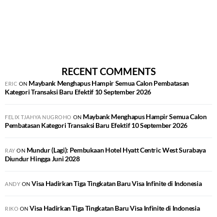
RECENT COMMENTS
Maybank Menghapus Hampir Semua Calon Pembatasan
ERIC
ON
Kategori Transaksi Baru Efektif 10 September 2026
Maybank Menghapus Hampir Semua Calon
FELIX TJAHYA NUGROHO
ON
Pembatasan Kategori Transaksi Baru Efektif 10 September 2026
Mundur (Lagi): Pembukaan Hotel Hyatt Centric West Surabaya
RAY
ON
Diundur Hingga Juni 2028
Visa Hadirkan Tiga Tingkatan Baru Visa Infinite di Indonesia
ANDY
ON
Visa Hadirkan Tiga Tingkatan Baru Visa Infinite di Indonesia
RIKO
ON