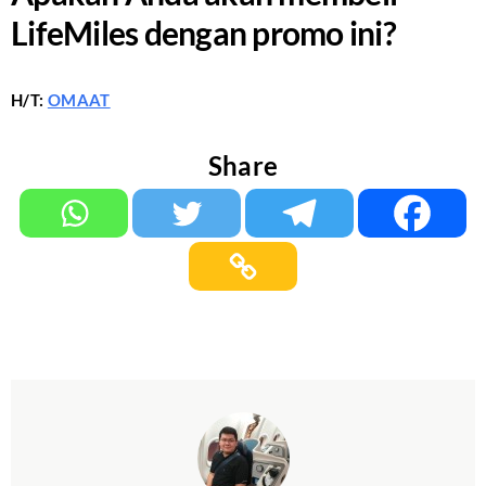
LifeMiles dengan promo ini?
H/T:
OMAAT
Share