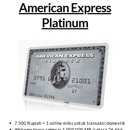
American Express
Platinum
7.500 Rupiah = 1
airline miles
untuk transaksi domestik
Welcome bonus
sebesar 1.000.000 MR (setara 26.666