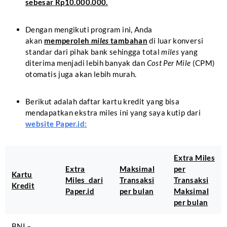
sebesar Rp10.000.000.
Dengan mengikuti program ini, Anda
akan
memperoleh
miles
tambahan
di luar konversi
standar dari pihak bank sehingga total
miles
yang
diterima menjadi lebih banyak dan
Cost Per Mile
(CPM)
otomatis juga akan lebih murah.
Berikut adalah daftar kartu kredit yang bisa
mendapatkan ekstra miles ini yang saya kutip dari
website Paper.id:
Extra Miles
Extra
Maksimal
per
Kartu
Miles dari
Transaksi
Transaksi
Kredit
Paper.id
per bulan
Maksimal
per bulan
BNI –