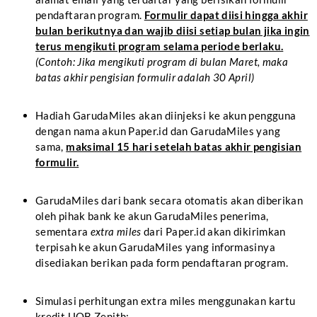
pendaftaran program.
Formulir dapat diisi hingga akhir
bulan berikutnya dan wajib diisi setiap bulan jika ingin
terus mengikuti program selama periode berlaku.
(Contoh: Jika mengikuti program di bulan Maret, maka
batas akhir pengisian formulir adalah 30 April)
Hadiah GarudaMiles akan diinjeksi ke akun pengguna
dengan nama akun Paper.id dan GarudaMiles yang
sama,
maksimal 15 hari setelah batas akhir pengisian
formulir.
GarudaMiles dari bank secara otomatis akan diberikan
oleh pihak bank ke akun GarudaMiles penerima,
sementara
extra miles
dari Paper.id akan dikirimkan
terpisah ke akun GarudaMiles yang informasinya
disediakan berikan pada form pendaftaran program.
Simulasi perhitungan extra miles menggunakan kartu
kredit UOB Zenith: