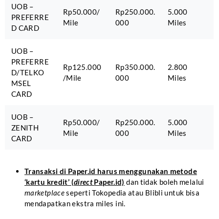
UOB –
Rp50.000/
Rp250.000.
5.000
PREFERRE
Mile
000
Miles
D CARD
UOB –
PREFERRE
Rp125.000
Rp350.000.
2.800
D/TELKO
/Mile
000
Miles
MSEL
CARD
UOB –
Rp50.000/
Rp250.000.
5.000
ZENITH
Mile
000
Miles
CARD
Transaksi di Paper.id harus menggunakan metode
‘kartu kredit’ (
direct
Paper.id)
dan tidak boleh melalui
marketplace
seperti Tokopedia atau Blibli untuk bisa
mendapatkan ekstra miles ini.