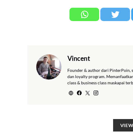
Vincent
Founder & author dari PinterPoin, 
dan loyalty program. Memanfaatkan p
class & business class maskapai te
VIEW