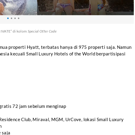
IVATE” di kolom
Special Offer Code
emua properti Hyatt, terbatas hanya di 975 properti saja. Namun
esia kecuali Small Luxury Hotels of the World berpartisipasi
gratis 72 jam sebelum menginap
 Residence Club, Miraval, MGM, UrCove, lokasi Small Luxury
n
e
saja