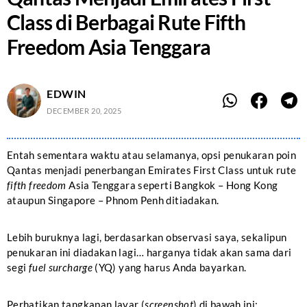
Class di Berbagai Rute Fifth
Freedom Asia Tenggara
EDWIN
DECEMBER 20, 2025
Entah sementara waktu atau selamanya, opsi penukaran poin
Qantas menjadi penerbangan Emirates First Class untuk rute
fifth freedom
Asia Tenggara seperti Bangkok – Hong Kong
ataupun Singapore – Phnom Penh ditiadakan.
Lebih buruknya lagi, berdasarkan observasi saya, sekalipun
penukaran ini diadakan lagi… harganya tidak akan sama dari
segi
fuel surcharge
(YQ) yang harus Anda bayarkan.
Perhatikan tangkapan layar (
screenshot
) di bawah ini: