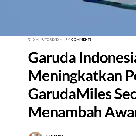
3 MINUTE READ
4 COMMENTS
Garuda Indonesia
Meningkatkan P
GarudaMiles Seca
Menambah Awar