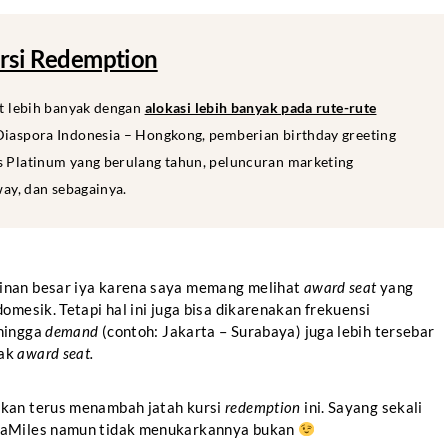
rsi Redemption
at lebih banyak dengan
alokasi lebih banyak pada rute-rute
iaspora Indonesia – Hongkong, pemberian birthday greeting
 Platinum yang berulang tahun, peluncuran marketing
way, dan sebagainya.
inan besar iya karena saya memang melihat
award seat
yang
omesik. Tetapi hal ini juga bisa dikarenakan frekuensi
ehingga
demand
(contoh: Jakarta – Surabaya) juga lebih tersebar
ak
award seat.
akan terus menambah jatah kursi
redemption
ini. Sayang sekali
udaMiles namun tidak menukarkannya bukan