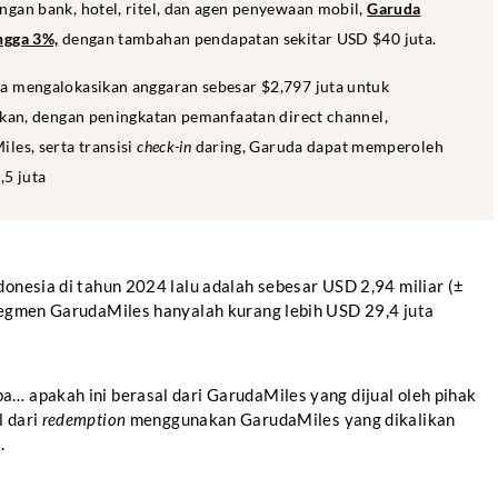
ngan bank, hotel, ritel, dan agen penyewaan mobil,
Garuda
ngga 3%,
dengan tambahan pendapatan sekitar USD $40 juta.
ia mengalokasikan anggaran sebesar $2,797 juta untuk
apkan, dengan peningkatan pemanfaatan direct channel,
les, serta transisi
check-in
daring, Garuda dapat memperoleh
5 juta
donesia di tahun 2024 lalu adalah sebesar USD 2,94 miliar (±
 segmen GarudaMiles hanyalah kurang lebih USD 29,4 juta
a… apakah ini berasal dari GarudaMiles yang dijual oleh pihak
l dari
redemption
menggunakan GarudaMiles yang dikalikan
.