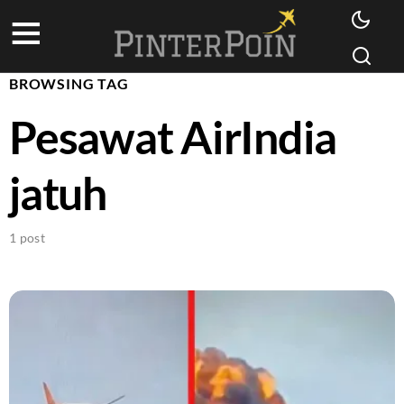
BROWSING TAG
Pesawat AirIndia
jatuh
1 post