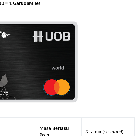
00 = 1 GarudaMiles
Masa Berlaku
3 tahun (
co-brand
)
Poin