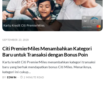
SEPTEMBER 23, 2020
Citi PremierMiles Menambahkan Kategori
Baru untuk Transaksi dengan Bonus Poin
Kartu kredit Citi PremierMiles menambahkan kategori transaksi
baru yang berhak mendapatkan bonus Citi Miles. Menariknya,
kategori ini cukup…
BY
EDWIN
2 MINUTE READ