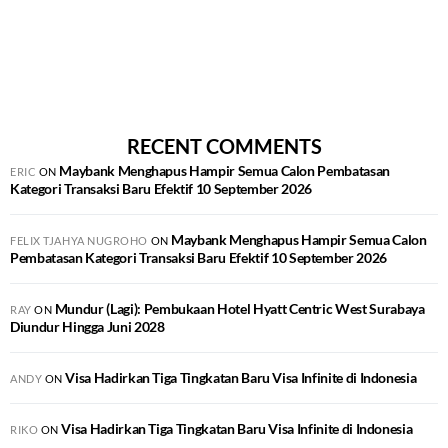
RECENT COMMENTS
Maybank Menghapus Hampir Semua Calon Pembatasan
ERIC
ON
Kategori Transaksi Baru Efektif 10 September 2026
Maybank Menghapus Hampir Semua Calon
FELIX TJAHYA NUGROHO
ON
Pembatasan Kategori Transaksi Baru Efektif 10 September 2026
Mundur (Lagi): Pembukaan Hotel Hyatt Centric West Surabaya
RAY
ON
Diundur Hingga Juni 2028
Visa Hadirkan Tiga Tingkatan Baru Visa Infinite di Indonesia
ANDY
ON
Visa Hadirkan Tiga Tingkatan Baru Visa Infinite di Indonesia
RIKO
ON