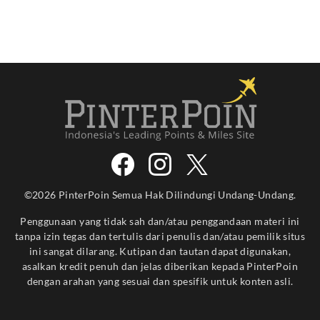
©2026 PinterPoin Semua Hak Dilindungi Undang-Undang.
Penggunaan yang tidak sah dan/atau penggandaan materi ini
tanpa izin tegas dan tertulis dari penulis dan/atau pemilik situs
ini sangat dilarang. Kutipan dan tautan dapat digunakan,
asalkan kredit penuh dan jelas diberikan kepada PinterPoin
dengan arahan yang sesuai dan spesifik untuk konten asli.