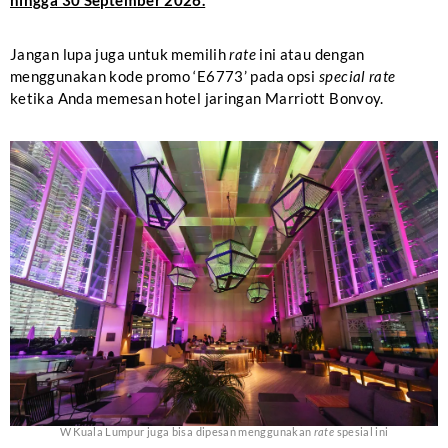
Jangan lupa juga untuk memilih
rate
ini atau dengan
menggunakan kode promo ‘E6773’ pada opsi
special rate
ketika Anda memesan hotel jaringan Marriott Bonvoy.
W Kuala Lumpur juga bisa dipesan menggunakan
rate
spesial ini