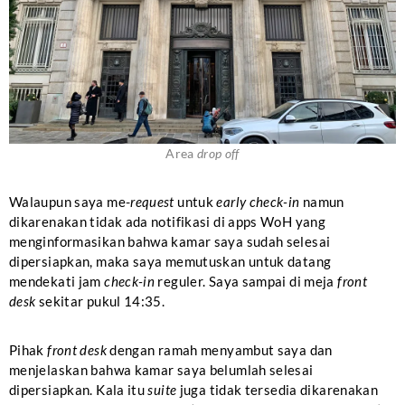
Area
drop off
Walaupun saya me-
request
untuk
early
check-in
namun
dikarenakan tidak ada notifikasi di apps WoH yang
menginformasikan bahwa kamar saya sudah selesai
dipersiapkan, maka saya memutuskan untuk datang
mendekati jam
check-in
reguler. Saya sampai di meja
front
desk
sekitar pukul 14:35.
Pihak
front desk
dengan ramah menyambut saya dan
menjelaskan bahwa kamar saya belumlah selesai
dipersiapkan. Kala itu
suite
juga tidak tersedia dikarenakan