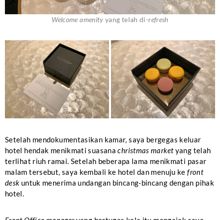
Welcome amenity
yang telah di-
refresh
Setelah mendokumentasikan kamar, saya bergegas keluar
hotel hendak menikmati suasana
christmas market
yang telah
terlihat riuh ramai. Setelah beberapa lama menikmati pasar
malam tersebut, saya kembali ke hotel dan menuju ke
front
desk
untuk menerima undangan bincang-bincang dengan pihak
hotel.
Front Office manager
yang bertugas kala itu mengajak saya