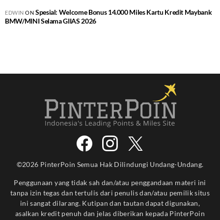
Spesial: Welcome Bonus 14.000 Miles Kartu Kredit Maybank
EDWIN
ON
BMW/MINI Selama GIIAS 2026
©2026 PinterPoin Semua Hak Dilindungi Undang-Undang.
Penggunaan yang tidak sah dan/atau penggandaan materi ini
tanpa izin tegas dan tertulis dari penulis dan/atau pemilik situs
ini sangat dilarang. Kutipan dan tautan dapat digunakan,
asalkan kredit penuh dan jelas diberikan kepada PinterPoin