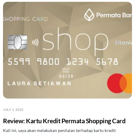
JULY 1, 2025
Review: Kartu Kredit Permata Shopping Card
Kali ini, saya akan melakukan penilaian terhadap kartu kredit