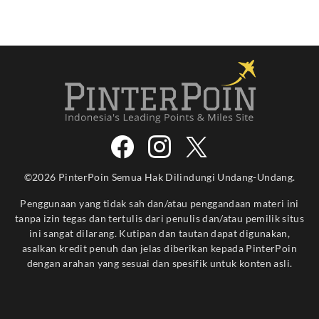
©2026 PinterPoin Semua Hak Dilindungi Undang-Undang.
Penggunaan yang tidak sah dan/atau penggandaan materi ini
tanpa izin tegas dan tertulis dari penulis dan/atau pemilik situs
ini sangat dilarang. Kutipan dan tautan dapat digunakan,
asalkan kredit penuh dan jelas diberikan kepada PinterPoin
dengan arahan yang sesuai dan spesifik untuk konten asli.