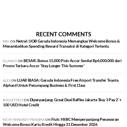
RECENT COMMENTS
Netral: UOB Garuda Indonesia Memangkas Welcome Bonus &
BBU
ON
Menambahkan Spending Reward Transaksi di Kategori Tertentu
BESAR: Bonus 15.000 Poin Accor Senilai Rp6.000.000 dari
OLANDO
ON
Promo Terbaru Accor ‘Stay Longer This Summer’
LUAR BIASA: Garuda Indonesia Free Airport Transfer Toyota
ALES
ON
Alphard Untuk Penumpang Business & First Class
Diperpanjang: Great Deal Raffles Jakarta ‘Buy 3 Pay 2’ +
ROULETTE21
ON
100 USD Hotel Credit
Fiuh: HSBC Memperpanjang Penawaran
RICKY WINARDY PRATAMA
ON
Welcome Bonus Kartu Kredit Hingga 31 Desember 2026