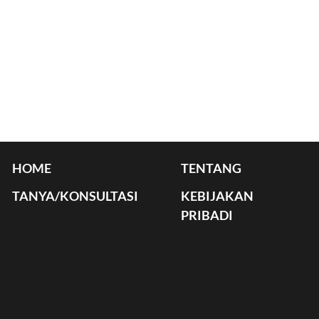
HOME
TENTANG
TANYA/KONSULTASI
KEBIJAKAN
PRIBADI