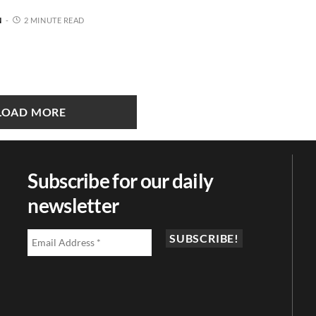
N
2 MINUTE READ
LOAD MORE
Subscribe for our daily
newsletter