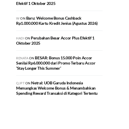
Efektif 1 Oktober 2025
Baru: Welcome Bonus Cashback
W
ON
Rp1.000.000 Kartu Kredit Jenius (Agustus 2026)
Perubahan Besar Accor Plus Efektif 1
HADI
ON
Oktober 2025
BESAR: Bonus 15.000 Poin Accor
RENATA
ON
Senilai Rp6.000.000 dari Promo Terbaru Accor
‘Stay Longer This Summer’
Netral: UOB Garuda Indonesia
QJPT
ON
Memangkas Welcome Bonus & Menambahkan
Spending Reward Transaksi di Kategori Tertentu