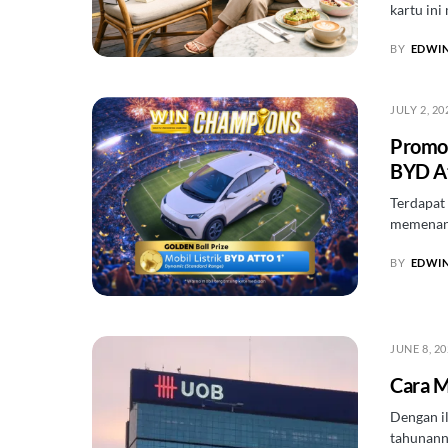
kartu in
BY
EDWI
JULY 2, 20
Promo
BYD A
Terdapat
memenang
BY
EDWI
JUNE 8, 2
Cara M
Dengan il
tahunann