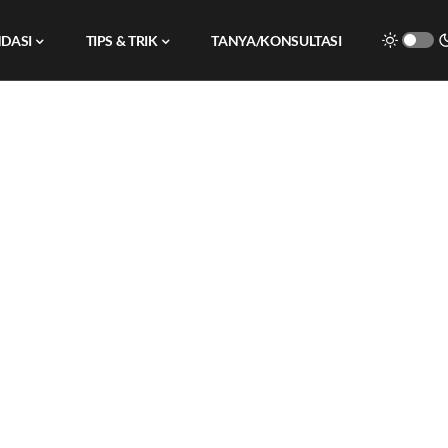
DASI
TIPS & TRIK
TANYA/KONSULTASI