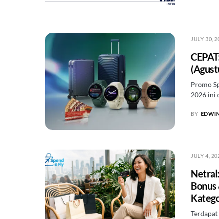
JULY 30, 2
CEPAT:
(Agust
Promo Sp
2026 ini
BY
EDWI
JULY 4, 20
Netra
Bonus 
Katego
Terdapat