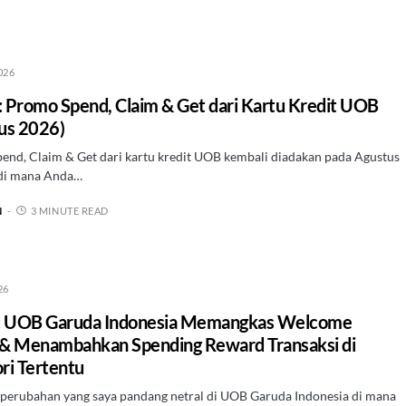
026
 Promo Spend, Claim & Get dari Kartu Kredit UOB
us 2026)
end, Claim & Get dari kartu kredit UOB kembali diadakan pada Agustus
 di mana Anda…
N
3 MINUTE READ
26
l: UOB Garuda Indonesia Memangkas Welcome
& Menambahkan Spending Reward Transaksi di
ri Tertentu
 perubahan yang saya pandang netral di UOB Garuda Indonesia di mana