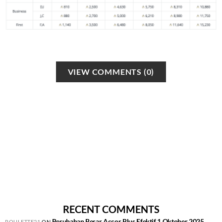
VIEW COMMENTS (0)
RECENT COMMENTS
Perubahan Besar Accor Plus Efektif 1 Oktober 2025
ROULETTE21
ON