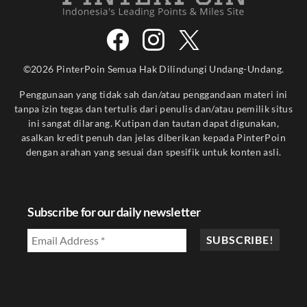
©2026 PinterPoin Semua Hak Dilindungi Undang-Undang.
Penggunaan yang tidak sah dan/atau penggandaan materi ini
tanpa izin tegas dan tertulis dari penulis dan/atau pemilik situs
ini sangat dilarang. Kutipan dan tautan dapat digunakan,
asalkan kredit penuh dan jelas diberikan kepada PinterPoin
dengan arahan yang sesuai dan spesifik untuk konten asli.
Subscribe for our daily newsletter