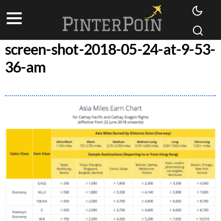
screen-shot-2018-05-24-at-9-53-
36-am