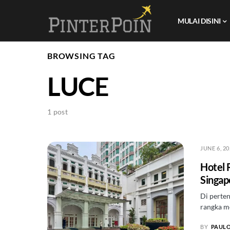
MULAI DISINI
BROWSING TAG
LUCE
1 post
JUNE 6, 2
Hotel 
Singap
Di perte
rangka m
BY
PAUL