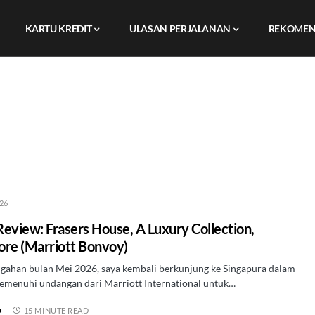
KARTU KREDIT
ULASAN PERJALANAN
REKOMEN
026
Review: Frasers House, A Luxury Collection,
ore (Marriott Bonvoy)
ngahan bulan Mei 2026, saya kembali berkunjung ke Singapura dalam
emenuhi undangan dari Marriott International untuk…
O
15 MINUTE READ