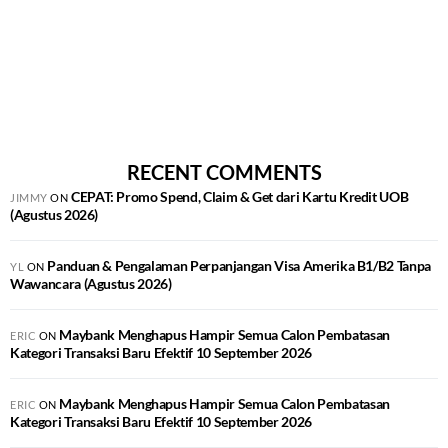
RECENT COMMENTS
CEPAT: Promo Spend, Claim & Get dari Kartu Kredit UOB
JIMMY
ON
(Agustus 2026)
Panduan & Pengalaman Perpanjangan Visa Amerika B1/B2 Tanpa
YL
ON
Wawancara (Agustus 2026)
Maybank Menghapus Hampir Semua Calon Pembatasan
ERIC
ON
Kategori Transaksi Baru Efektif 10 September 2026
Maybank Menghapus Hampir Semua Calon Pembatasan
ERIC
ON
Kategori Transaksi Baru Efektif 10 September 2026