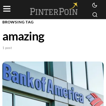
BROWSING TAG
amazing
1 post