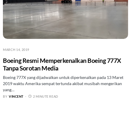
MARCH 14, 2019
Boeing Resmi Memperkenalkan Boeing 777X
Tanpa Sorotan Media
Boeing 777X yang dijadwalkan untuk diperkenalkan pada 13 Maret
2019 waktu Amerika sempat tertunda akibat musibah mengerikan
yang…
BY
VINCENT
2 MINUTE READ